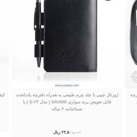
رچه
ژورنال جیبی با جلد چرم طبیعی به همراه دفترچه یادداشت
دل
قابل تعویض برند سواری SAVARI ( مدل S-۲۳ ) با
ضمانتنامه ۲ ساله
۲۴,۵۰۰,۰۰۰ ریال