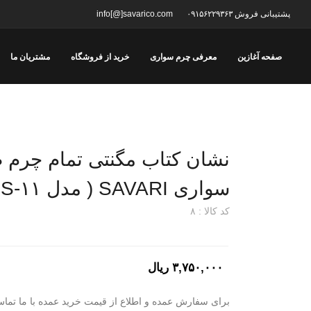
پشتیبانی فروش ۰۹۱۵۶۲۲۹۳۶۳
info[@]savarico.com
صفحه آغازین
معرفی چرم سواری
خرید از فروشگاه
مشتریان ما
نشان کتاب مگنتی تمام چرم ط
سواری SAVARI ( مدل S-۱۱ )
کد کالا : ۸
۳,۷۵۰,۰۰۰ ریال
برای سفارش عمده و اطلاع از قیمت خرید عمده با ما تماس