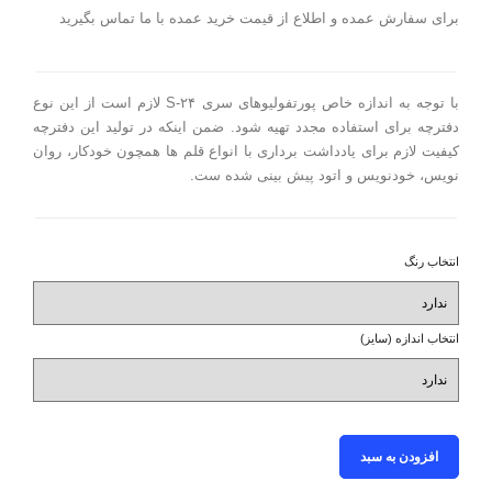
ارگانایزرهای چرم طبیعی
برای سفارش عمده و اطلاع از قیمت خرید عمده با ما تماس بگیرید
کیف مدارک و ارگانایزر سری S-08
کیف مدارک و ارگانایزر سری S-09
با توجه به اندازه خاص پورتفولیوهای سری S-۲۴ لازم است از این نوع
گجت و اکسسوار چرم طبیعی
دفترچه برای استفاده مجدد تهیه شود. ضمن اینکه در تولید این دفترچه
کیفیت لازم برای یادداشت برداری با انواع قلم ها همچون خودکار، روان
کیف تلفن همراه و کارت اعتباری
نویس، خودنویس و اتود پیش بینی شده ست.
کیف پول و کارت اعتباری
نشان کتاب ( بوک مارک )
انتخاب رنگ
کرم محافظ چرم
انتخاب رنگ
انتخاب اندازه (سایز)
انتخاب اندازه (سایز)
افزودن به سبد