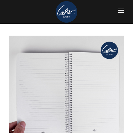
صفحه آغازین
معرفی چرم سواری
خرید از فروشگاه
نوت بوک و ژورنال جلد چرم طبیعی
مشتریان ما
نوت بوک ( دفتر یادداشت ) سری S-16
عضویت در سایت
نوت بوک ( دفتر یادداشت ) سری S-17
ورود اعضا
نوت بوک ( دفتر یادداشت ) سری S-18
ارتباط با ما
ژورنال جیبی سری S-20 مدل سفیر
مقالات
ژورنال جیبی سری S-19
سبد خرید
ژورنال جیبی سری S-21