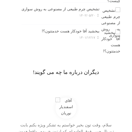
تشخیص چرم طبیعی از مصنوعی به روش سواری
۱۴۰۲/۰۵/۲۰
ببخشید آقا خودکار هست خدمتتون؟!
۱۴۰۱/۱۲/۱۷
دیگران درباره ما چه می گویند!
سلام، وقت تون بخیر خواستم یه تشکر ویژه بکنم بابت
م
ژورنال جیبی فوق العاده ای که ازتون خریدم. واقعا همون
ل