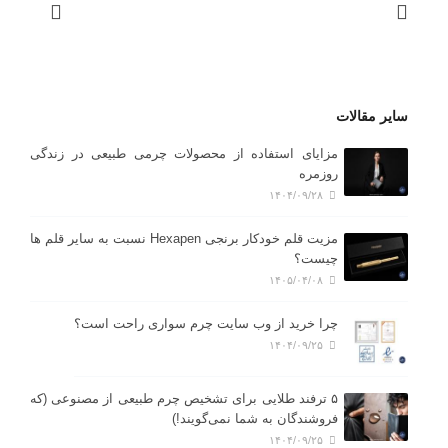
ارگانایزرهای چرم طبیعی
کیف مدارک و ارگانایزر سری S-08
کیف مدارک و ارگانایزر سری S-09
گجت و اکسسوار چرم طبیعی
سایر مقالات
کیف تلفن همراه و کارت اعتباری
مزایای استفاده از محصولات چرمی طبیعی در زندگی
روزمره
کیف پول و کارت اعتباری
۱۴۰۴/۰۹/۲۸
نشان کتاب ( بوک مارک )
مزیت قلم خودکار برنجی Hexapen نسبت به سایر قلم ها
کرم محافظ چرم
چیست؟
۱۴۰۵/۰۴/۰۸
چرا خرید از وب سایت چرم سواری راحت است؟
۱۴۰۴/۰۹/۲۵
۵ ترفند طلایی برای تشخیص چرم طبیعی از مصنوعی (که
فروشندگان به شما نمی‌گویند!)
۱۴۰۴/۰۹/۲۵